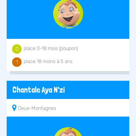
place 0-18 mois (poupon)
0
place 18 moins à 5 ans
1
Chantale Aya N'zi
Deux-Montagnes