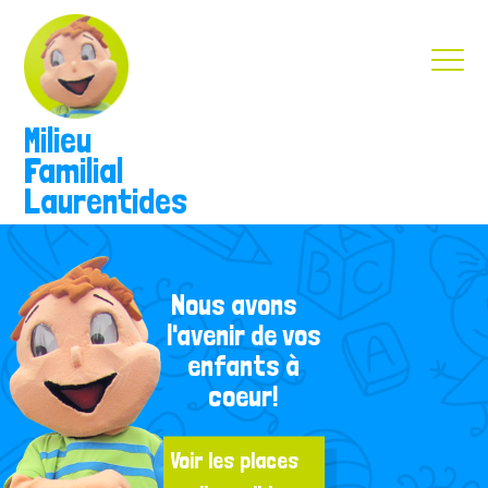
Milieu
Familial
Laurentides
Nous avons
l'avenir de vos
enfants à
coeur!
Voir les places