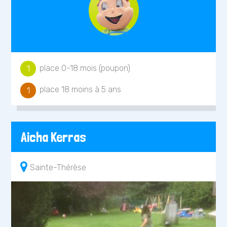
place 0-18 mois (poupon)
1
place 18 moins à 5 ans
1
Aicha Kerras
Sainte-Thérèse